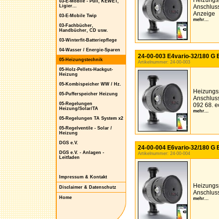
Heizungs
03-E-Mobile - Puli, KEWET,
Ligier...
Anschluss
Anzeige
03-E-Mobile Twip
mehr...
03-Fachbücher,
Handbücher, CD usw.
03-Winterfit-Batteriepflege
04-Wasser / Energie-Sparen
24-00-003 E4vario-32/180 G E
05-Heizungstechnik
Artikelnummer: 24-00-003
05-Holz-Pellets-Hackgut-
Heizung
05-Kombispeicher WW / Hz.
Heizungs
05-Pufferspeicher Heizung
Anschluss
05-Regelungen
092 68. e
Heizung/Solar/TA
mehr...
05-Regelungen TA System x2
05-Regelventile - Solar /
Heizung
DGS e.V.
24-00-004 E6vario-32/180 G E
DGS e.V. - Anlagen -
Artikelnummer: 24-00-004
Leitfaden
Impressum & Kontakt
Heizungs
Disclaimer & Datenschutz
Anschluss
Home
mehr...