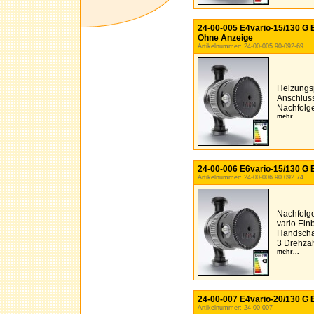
24-00-005 E4vario-15/130 G E
Ohne Anzeige
Artikelnummer: 24-00-005 90-092-69
Heizungs
Anschluss
Nachfolge
mehr...
24-00-006 E6vario-15/130 G E
Artikelnummer: 24-00-006 90 092 74
Nachfolg
vario Ei
Handschal
3 Drehza
mehr...
24-00-007 E4vario-20/130 G E
Artikelnummer: 24-00-007