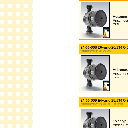
Heizungs
Anschluss
mehr...
24-00-008 E6vario-20/130 G E
Artikelnummer: 24-00-008
Heizungs
Anschluss
mehr...
24-00-009 E4vario-25/130 G E
Artikelnummer: 24-00-009- 9009285
Folgetyp
Anschluss