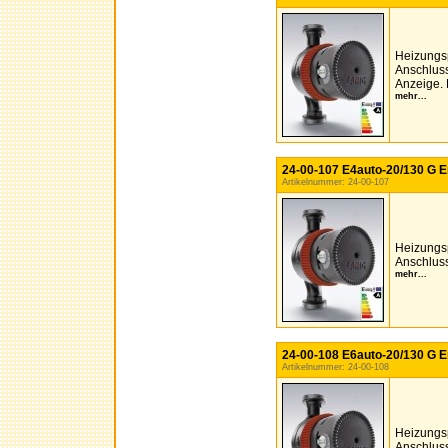
Heizungs
Anschluss
Anzeige. 
mehr...
24-00-107 E4auto-20/130 G E
Artikelnummer: 24-00-107
Heizungs
Anschluss
mehr...
24-00-108 E6auto-20/130 G E
Artikelnummer: 24-00-108
Heizungs
Anschluss