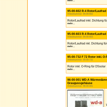
mehr...
95-00-602 R-4 Rotor/Laufrad i
Artikelnummer: 95-00-602
Rotor/Laufrad inkl. Dichtung fü
mehr...
95-00-603 R-4 Rotor/Laufrad 
Artikelnummer: 95-00-603
Rotor/Laufrad nkl. Dichtung fü
mehr...
95-00-732 F 72 Rotor inkl. O-
Artikelnummer: 95-00-732
Rotor inkl. O-Ring für D5solar
mehr...
96-00-001 WD-A Wärmedämms
Graugussgehäuse
Artikelnummer: 96-00-001