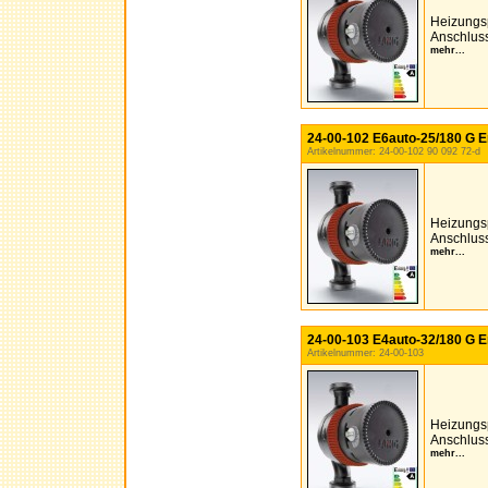
Heizungs
Anschluss
mehr...
24-00-102 E6auto-25/180 G E
Artikelnummer: 24-00-102 90 092 72-d
Heizungs
Anschluss
mehr...
24-00-103 E4auto-32/180 G E
Artikelnummer: 24-00-103
Heizungs
Anschluss
mehr...