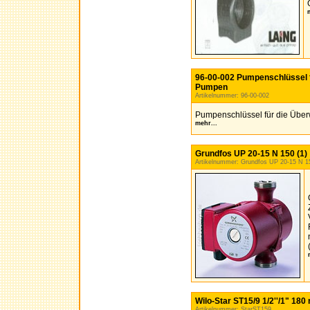
96-00-002 Pumpenschlüssel f
Pumpen
Artikelnummer: 96-00-002
Pumpenschlüssel für die Über
mehr...
Grundfos UP 20-15 N 150 (1)
Artikelnummer: Grundfos UP 20-15 N 1
Wilo-Star ST15/9 1/2''/1" 18
Artikelnummer: StarST159