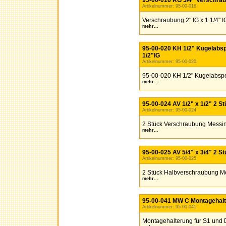
95-00-016 RG 5/4" Verschra
Artikelnummer: 95-00-016
Verschraubung 2" IG x 1 1/4" I
mehr...
95-00-020 KH 1/2" Kugelabs
1/2"IG
Artikelnummer: 95-00-020
95-00-020 KH 1/2" Kugelabspe
mehr...
95-00-024 AV 1/2" x 1/2" 2 
Artikelnummer: 95-00-024
2 Stück Verschraubung Messing
mehr...
95-00-025 AV 5/4" x 3/4" 2 
Artikelnummer: 95-00-025
2 Stück Halbverschraubung Mess
mehr...
95-00-041 MW C Montagehalt
Artikelnummer: 95-00-041
Montagehalterung für S1 und