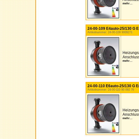
mehr...
24-00-109 E4auto-25/130 G E
Artikelnummer: 24-00-109 9009271
Heizungs
Anschluss
mehr...
24-00-110 E6auto-25/130 G E
Artikelnummer: 24-00-110 90 092 76
Heizungs
Anschluss
mehr...