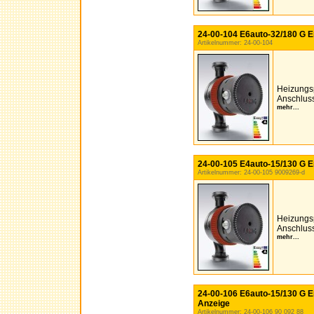
24-00-104 E6auto-32/180 G E
Artikelnummer: 24-00-104
Heizungs
Anschluss
mehr...
24-00-105 E4auto-15/130 G E
Artikelnummer: 24-00-105 9009269-d
Heizungs
Anschluss
mehr...
24-00-106 E6auto-15/130 G En
Anzeige
Artikelnummer: 24-00-106 90 092 88