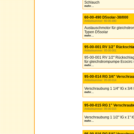
Schlauch
mehr...
60-00-490 D5solar-38/000
Artikelnummer: 60-00-490
Austauschmotor für gleichstro
Typen D5solar
mehr...
95-00-001 RV 1/2" Rückschla
Artikelnummer: 95-00-001
95-00-001 RV 1/2" Rückschlagv
für gleichstrompumpe Ecocirc 
mehr...
95-00-014 RG 3/4" Verschra
Artikelnummer: 95-00-014
Verschraubung 1 1/4" IG x 3/4 
mehr...
95-00-015 RG 1" Verschraub
Artikelnummer: 95-00-015
Verschraubung 1 1/2" IG x 1" I
mehr...