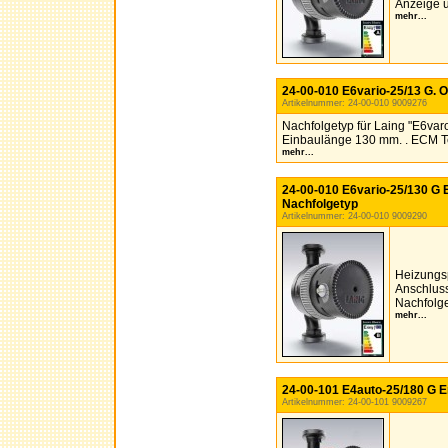
Anzeige u
mehr...
24-00-010 E6vario-25/13 G. 
Artikelnummer: 24-00-010 9009276
Nachfolgetyp für Laing "E6va
Einbaulänge 130 mm. . ECM T
mehr...
24-00-010 E6vario-25/130 G E
Nachfolgetyp
Artikelnummer: 24-00-010 9009290
Heizungs
Anschluss
Nachfolge
mehr...
24-00-101 E4auto-25/180 G E
Artikelnummer: 24-00-101 9009267