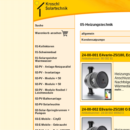
05-Heizungstechnik
Suche
Warenkorb ansehen
allgemein
Kondensatpumpe
01-Kollektoren
01-Schwimmbad
24-00-001 E4vario-25/180, Ec
01-Solarspeicher
Artikelnummer: 90 092 81
Warmwasser
02-PV - Anlage-Netzparallel
02-PV - Inselanlage
Heizungs
Anschluss
02-PV - Module < 50
Nachfolge
02-PV - Module > 50
Wärmedä
mehr...
02-PV - Module flexibel /
Leichtmodule
02-PV-Balkonanlage
02-PV-Solarleuchte
24-00-002 E6vario-25/180 G E
02-Solar-Springbrunnen +
Artikelnummer: 24-00-002 9009272
Pumpen
03-E-Mobile - CityEl
03-E-Mobile - Gebraucht