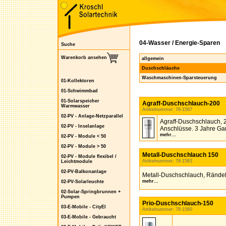
04-Wasser / Energie-Sparen
Suche
Warenkorb ansehen
allgemein
Duschschläuche
Waschmaschinen-Sparsteuerung
01-Kollektoren
01-Schwimmbad
01-Solarspeicher
Agraff-Duschschlauch-200
Warmwasser
Artikelnummer: 78-1567
02-PV - Anlage-Netzparallel
Agraff-Duschschlauch, 2
02-PV - Inselanlage
Anschlüsse. 3 Jahre Ga
mehr...
02-PV - Module < 50
02-PV - Module > 50
Metall-Duschschlauch 150
02-PV - Module flexibel /
Artikelnummer: 78-1583
Leichtmodule
02-PV-Balkonanlage
Metall-Duschschlauch, Rändel
mehr...
02-PV-Solarleuchte
02-Solar-Springbrunnen +
Pumpen
Prio-Duschschlauch-150
03-E-Mobile - CityEl
Artikelnummer: 78-1580
03-E-Mobile - Gebraucht