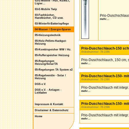
03-E-Mobile - Puli, KEWET,
Ligier...
03-E-Mobile Twip
03-Fachbücher,
Prio-Duschschlauc
Handbücher, CD usw.
mehr...
03-Winterfit-Batteriepflege
04-Wasser / Energie-Sparen
05-Heizungstechnik
05-Holz-Pellets-Hackgut-
Heizung
Prio-Duschschlauch-150 sc
05-Kombispeicher WW / Hz.
Artikelnummer: 78-1586
05-Pufferspeicher Heizung
Prio-Duschschlauch, 150 cm,
05-Regelungen
mehr...
Heizung/Solar/TA
05-Regelungen TA System x2
05-Regelventile - Solar /
Prio-Duschschlauch-150- mit
Heizung
Artikelnummer: 78-1590
DGS e.V.
Prio-Duschschlauch mit integr
DGS e.V. - Anlagen -
mehr...
Leitfaden
Prio-Duschschlauch-150- mi
Impressum & Kontakt
Artikelnummer: 78-1596
Disclaimer & Datenschutz
Prio-Duschschlauch mit integ
Home
mehr...