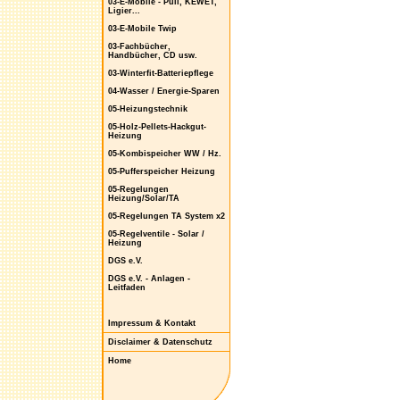
03-E-Mobile - Puli, KEWET,
Ligier...
03-E-Mobile Twip
03-Fachbücher,
Handbücher, CD usw.
03-Winterfit-Batteriepflege
04-Wasser / Energie-Sparen
05-Heizungstechnik
05-Holz-Pellets-Hackgut-
Heizung
05-Kombispeicher WW / Hz.
05-Pufferspeicher Heizung
05-Regelungen
Heizung/Solar/TA
05-Regelungen TA System x2
05-Regelventile - Solar /
Heizung
DGS e.V.
DGS e.V. - Anlagen -
Leitfaden
Impressum & Kontakt
Disclaimer & Datenschutz
Home