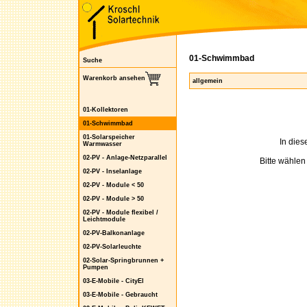
01-Schwimmbad
Suche
Warenkorb ansehen
allgemein
01-Kollektoren
01-Schwimmbad
01-Solarspeicher
In dies
Warmwasser
02-PV - Anlage-Netzparallel
Bitte wähle
02-PV - Inselanlage
02-PV - Module < 50
02-PV - Module > 50
02-PV - Module flexibel /
Leichtmodule
02-PV-Balkonanlage
02-PV-Solarleuchte
02-Solar-Springbrunnen +
Pumpen
03-E-Mobile - CityEl
03-E-Mobile - Gebraucht