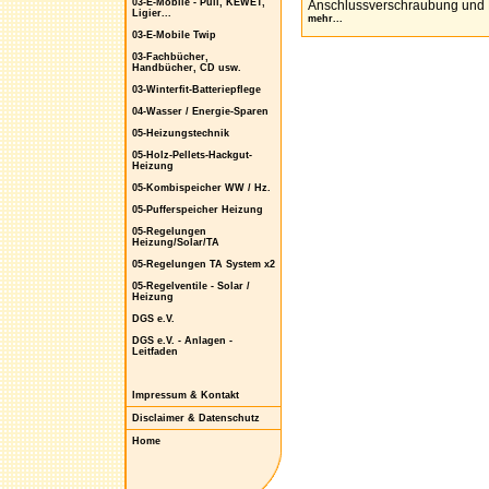
03-E-Mobile - Puli, KEWET,
Anschlussverschraubung und K
Ligier...
mehr...
03-E-Mobile Twip
03-Fachbücher,
Handbücher, CD usw.
03-Winterfit-Batteriepflege
04-Wasser / Energie-Sparen
05-Heizungstechnik
05-Holz-Pellets-Hackgut-
Heizung
05-Kombispeicher WW / Hz.
05-Pufferspeicher Heizung
05-Regelungen
Heizung/Solar/TA
05-Regelungen TA System x2
05-Regelventile - Solar /
Heizung
DGS e.V.
DGS e.V. - Anlagen -
Leitfaden
Impressum & Kontakt
Disclaimer & Datenschutz
Home