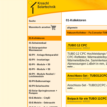
01-Kollektoren
Suche
Warenkorb ansehen
allgemein
Vakuum-Kollektor - Fa.Consolar-TU
01-Kollektoren
01-Schwimmbad
.TUBO 12 CPC
01-Solarspeicher
Artikelnummer: KR012
Warmwasser
TUBO 12 CPC Hochleistungs-V
02-PV - Anlage-Netzparallel
CPC-Reflektor, Wärmeableitsy
02-PV - Inselanlage
Wärmeleitbleche, Sammlerkast
Abmessungen LxBxH in mm, 188
02-PV - Module < 50
mehr...
02-PV - Module > 50
02-PV - Module flexibel /
Anschluss-Set - TUBO12CPC
Leichtmodule
Artikelnummer: KR162
02-PV-Balkonanlage
Anschluss-Set - TUBO12CPC 
02-PV-Solarleuchte
mehr...
02-Solar-Springbrunnen +
Pumpen
03-E-Mobile - CityEl
Beipack für ein TUBO 11CPC 
Artikelnummer: KR020
03-E-Mobile - Gebraucht