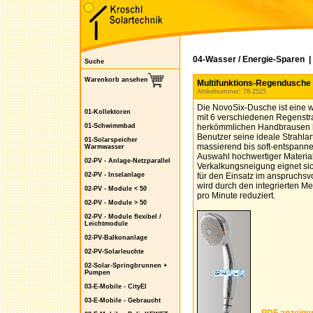
04-Wasser / Energie-Sparen
Suche
Warenkorb ansehen
Multifunktions-Regendusche 
Artikelnummer: 78-2525
Die NovoSix-Dusche ist eine 
01-Kollektoren
mit 6 verschiedenen Regenstrah
01-Schwimmbad
herkömmlichen Handbrausen h
Benutzer seine ideale Strahlart
01-Solarspeicher
massierend bis soft-entspanne
Warmwasser
Auswahl hochwertiger Materia
02-PV - Anlage-Netzparallel
Verkalkungsneigung eignet s
02-PV - Inselanlage
für den Einsatz im anspruchsv
wird durch den integrierten M
02-PV - Module < 50
pro Minute reduziert.
02-PV - Module > 50
02-PV - Module flexibel /
Leichtmodule
02-PV-Balkonanlage
02-PV-Solarleuchte
02-Solar-Springbrunnen +
Pumpen
03-E-Mobile - CityEl
03-E-Mobile - Gebraucht