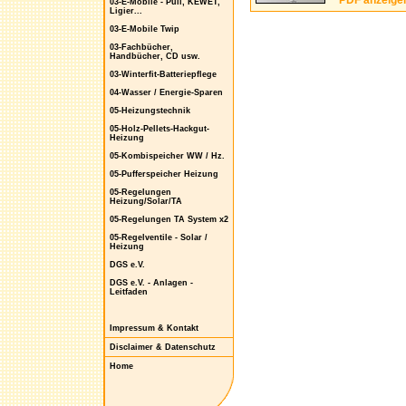
PDF anzeige
03-E-Mobile - Puli, KEWET,
Ligier...
03-E-Mobile Twip
03-Fachbücher,
Handbücher, CD usw.
03-Winterfit-Batteriepflege
04-Wasser / Energie-Sparen
05-Heizungstechnik
05-Holz-Pellets-Hackgut-
Heizung
05-Kombispeicher WW / Hz.
05-Pufferspeicher Heizung
05-Regelungen
Heizung/Solar/TA
05-Regelungen TA System x2
05-Regelventile - Solar /
Heizung
DGS e.V.
DGS e.V. - Anlagen -
Leitfaden
Impressum & Kontakt
Disclaimer & Datenschutz
Home