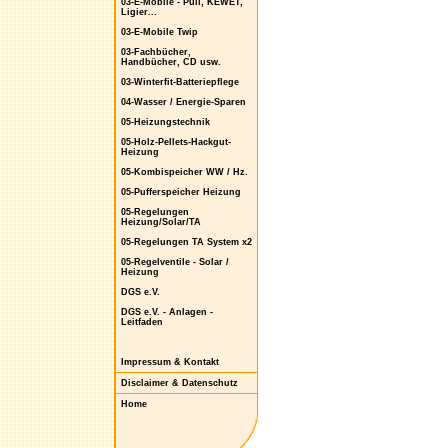
03-E-Mobile - Puli, KEWET,
Ligier...
03-E-Mobile Twip
03-Fachbücher,
Handbücher, CD usw.
03-Winterfit-Batteriepflege
04-Wasser / Energie-Sparen
05-Heizungstechnik
05-Holz-Pellets-Hackgut-
Heizung
05-Kombispeicher WW / Hz.
05-Pufferspeicher Heizung
05-Regelungen
Heizung/Solar/TA
05-Regelungen TA System x2
05-Regelventile - Solar /
Heizung
DGS e.V.
DGS e.V. - Anlagen -
Leitfaden
Impressum & Kontakt
Disclaimer & Datenschutz
Home