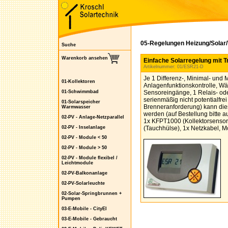
05-Regelungen Heizung/Solar
Suche
Warenkorb ansehen
Einfache Solarregelung mit 
Artikelnummer: 01/ESR21-D
Je 1 Differenz-, Minimal- und 
01-Kollektoren
Anlagenfunktionskontrolle, W
01-Schwimmbad
Sensoreingänge, 1 Relais- ode
serienmäßig nicht potentialfrei
01-Solarspeicher
Brenneranforderung) kann dies
Warmwasser
werden (auf Bestellung bitte 
02-PV - Anlage-Netzparallel
1x KFPT1000 (Kollektorsensor
02-PV - Inselanlage
(Tauchhülse), 1x Netzkabel, M
02-PV - Module < 50
02-PV - Module > 50
02-PV - Module flexibel /
Leichtmodule
02-PV-Balkonanlage
02-PV-Solarleuchte
02-Solar-Springbrunnen +
Pumpen
03-E-Mobile - CityEl
03-E-Mobile - Gebraucht