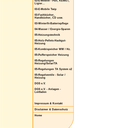
03-E-Mobile - Puli, KEWET,
Ligier...
03-E-Mobile Twip
03-Fachbücher,
Handbücher, CD usw.
03-Winterfit-Batteriepflege
04-Wasser / Energie-Sparen
05-Heizungstechnik
05-Holz-Pellets-Hackgut-
Heizung
05-Kombispeicher WW / Hz.
05-Pufferspeicher Heizung
05-Regelungen
Heizung/Solar/TA
05-Regelungen TA System x2
05-Regelventile - Solar /
Heizung
DGS e.V.
DGS e.V. - Anlagen -
Leitfaden
Impressum & Kontakt
Disclaimer & Datenschutz
Home