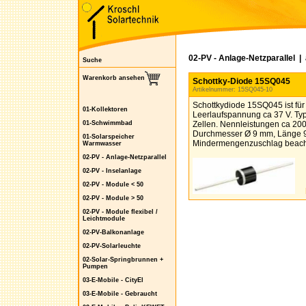
02-PV - Anlage-Netzparallel
|
Suche
Warenkorb ansehen
Schottky-Diode 15SQ045
Artikelnummer: 15SQ045-10
Schottkydiode 15SQ045 ist fü
01-Kollektoren
Leerlaufspannung ca 37 V. Typi
01-Schwimmbad
Zellen. Nennleistungen ca 20
Durchmesser Ø 9 mm, Länge 9
01-Solarspeicher
Mindermengenzuschlag beach
Warmwasser
02-PV - Anlage-Netzparallel
02-PV - Inselanlage
02-PV - Module < 50
02-PV - Module > 50
02-PV - Module flexibel /
Leichtmodule
02-PV-Balkonanlage
02-PV-Solarleuchte
02-Solar-Springbrunnen +
Pumpen
03-E-Mobile - CityEl
03-E-Mobile - Gebraucht