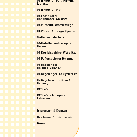
03-E-Mobile - Puli, KEWET,
Ligier...
03-E-Mobile Twip
03-Fachbücher,
Handbücher, CD usw.
03-Winterfit-Batteriepflege
04-Wasser / Energie-Sparen
05-Heizungstechnik
05-Holz-Pellets-Hackgut-
Heizung
05-Kombispeicher WW / Hz.
05-Pufferspeicher Heizung
05-Regelungen
Heizung/Solar/TA
05-Regelungen TA System x2
05-Regelventile - Solar /
Heizung
DGS e.V.
DGS e.V. - Anlagen -
Leitfaden
Impressum & Kontakt
Disclaimer & Datenschutz
Home