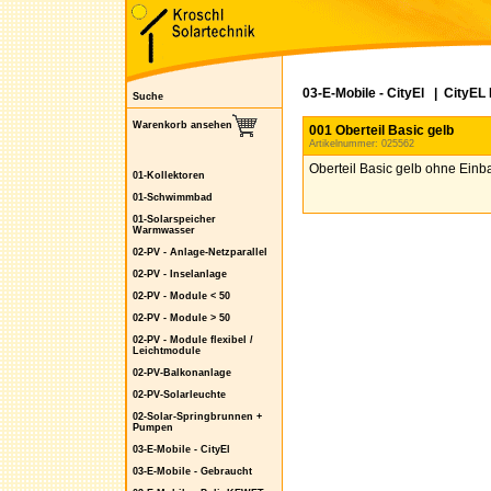
03-E-Mobile - CityEl
|
CityEL 
Suche
Warenkorb ansehen
001 Oberteil Basic gelb
Artikelnummer: 025562
Oberteil Basic gelb ohne Einb
01-Kollektoren
01-Schwimmbad
01-Solarspeicher
Warmwasser
02-PV - Anlage-Netzparallel
02-PV - Inselanlage
02-PV - Module < 50
02-PV - Module > 50
02-PV - Module flexibel /
Leichtmodule
02-PV-Balkonanlage
02-PV-Solarleuchte
02-Solar-Springbrunnen +
Pumpen
03-E-Mobile - CityEl
03-E-Mobile - Gebraucht