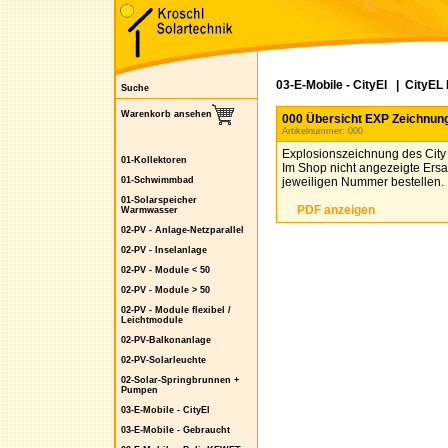
03-E-Mobile - CityEl
|
CityEL 
Suche
Warenkorb ansehen
000 Übersicht EXP Zeichnung
Artikelnummer: 000
Explosionszeichnung des City e
01-Kollektoren
Im Shop nicht angezeigte Ersat
01-Schwimmbad
jeweiligen Nummer bestellen.
01-Solarspeicher
PDF anzeigen
Warmwasser
02-PV - Anlage-Netzparallel
02-PV - Inselanlage
02-PV - Module < 50
02-PV - Module > 50
02-PV - Module flexibel /
Leichtmodule
02-PV-Balkonanlage
02-PV-Solarleuchte
02-Solar-Springbrunnen +
Pumpen
03-E-Mobile - CityEl
03-E-Mobile - Gebraucht