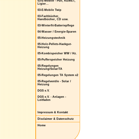
03-E-Mobile - Puli, KEWET,
Ligier...
03-E-Mobile Twip
03-Fachbücher,
Handbücher, CD usw.
03-Winterfit-Batteriepflege
04-Wasser / Energie-Sparen
05-Heizungstechnik
05-Holz-Pellets-Hackgut-
Heizung
05-Kombispeicher WW / Hz.
05-Pufferspeicher Heizung
05-Regelungen
Heizung/Solar/TA
05-Regelungen TA System x2
05-Regelventile - Solar /
Heizung
DGS e.V.
DGS e.V. - Anlagen -
Leitfaden
Impressum & Kontakt
Disclaimer & Datenschutz
Home