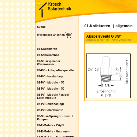
01-Kollektoren
|
allgemein
Suche
Warenkorb ansehen
Absperrventil G 3/8"
Artikelnummer: 611 Absp-ventil-3/8"
.
01-Kollektoren
01-Schwimmbad
01-Solarspeicher
Warmwasser
02-PV - Anlage-Netzparallel
02-PV - Inselanlage
02-PV - Module < 50
02-PV - Module > 50
02-PV - Module flexibel /
Leichtmodule
02-PV-Balkonanlage
02-PV-Solarleuchte
02-Solar-Springbrunnen +
Pumpen
03-E-Mobile - CityEl
03-E-Mobile - Gebraucht