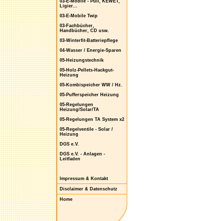
03-E-Mobile - Puli, KEWET,
Ligier...
03-E-Mobile Twip
03-Fachbücher,
Handbücher, CD usw.
03-Winterfit-Batteriepflege
04-Wasser / Energie-Sparen
05-Heizungstechnik
05-Holz-Pellets-Hackgut-
Heizung
05-Kombispeicher WW / Hz.
05-Pufferspeicher Heizung
05-Regelungen
Heizung/Solar/TA
05-Regelungen TA System x2
05-Regelventile - Solar /
Heizung
DGS e.V.
DGS e.V. - Anlagen -
Leitfaden
Impressum & Kontakt
Disclaimer & Datenschutz
Home